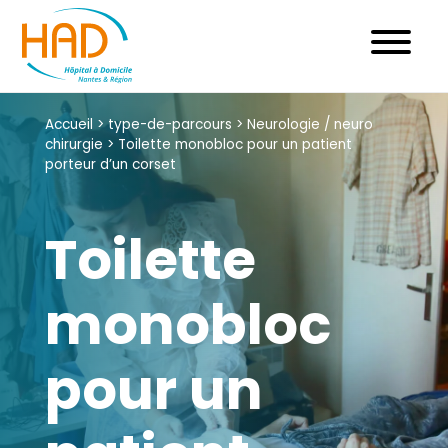
Skip
to
content
Accueil
>
type-de-parcours
>
Neurologie / neuro
chirurgie
>
Toilette monobloc pour un patient
porteur d’un corset
Toilette
monobloc
pour un