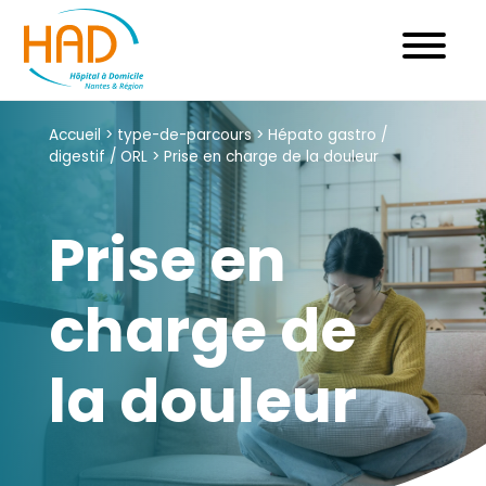
Skip
to
content
Accueil
>
type-de-parcours
>
Hépato gastro /
digestif / ORL
>
Prise en charge de la douleur
Prise en
charge de
la douleur