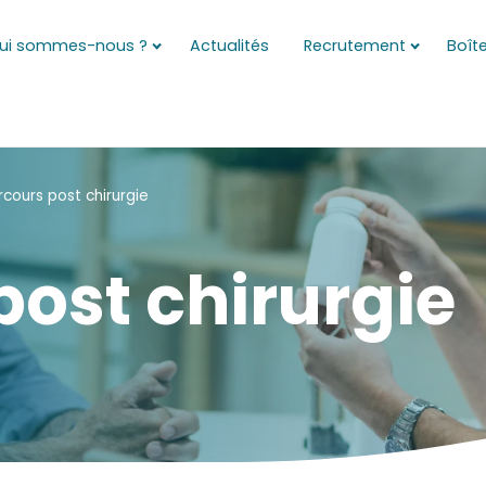
ui sommes-nous ?
Actualités
Recrutement
Boîte
rcours post chirurgie
post chirurgie