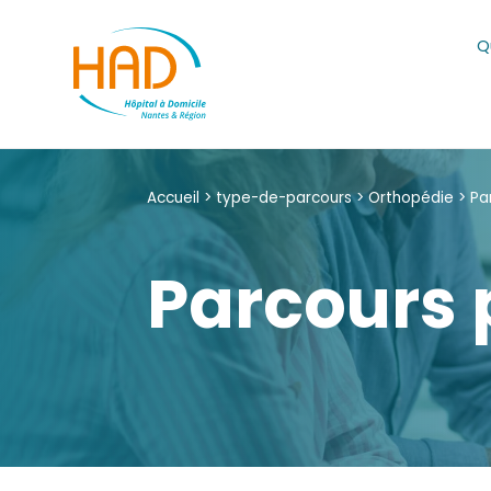
Skip
to
Q
content
Accueil
>
type-de-parcours
>
Orthopédie
>
Pa
Parcours 