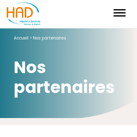
Skip
to
content
Accueil
>
Nos partenaires
Nos
partenaires