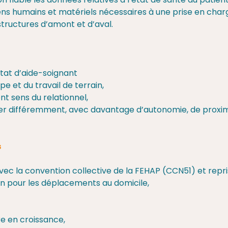
n fiable les données relatives à l’état de santé du patient
ens humains et matériels nécessaires à une prise en char
structures d’amont et d’aval.
état d’aide-soignant
pe et du travail de terrain,
nt sens du relationnel,
er différemment, avec davantage d’autonomie, de proximi
s
avec la convention collective de la FEHAP (CCN51) et repr
ion pour les déplacements au domicile,
re en croissance,