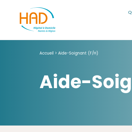
Skip
to
Q
content
Accueil
>
Aide-Soignant (F/H)
Aide-Soig